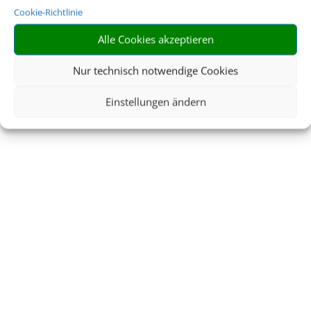
Cookie-Richtlinie
Buchen Sie Ihre nächste Reise.
Alle Cookies akzeptieren
Nur technisch notwendige Cookies
JETZT NACH MEINER
Einstellungen ändern
NÄCHSTEN REISE
SUCHEN