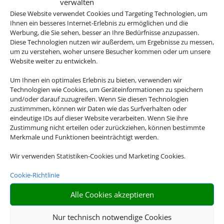
verwalten
Neuseeland – wir haben für jedes Reiseziel
Diese Website verwendet Cookies und Targeting Technologien, um
das passende Mietwagen-Angebot für Sie.
Ihnen ein besseres Internet-Erlebnis zu ermöglichen und die
Werbung, die Sie sehen, besser an Ihre Bedürfnisse anzupassen.
Diese Technologien nutzen wir außerdem, um Ergebnisse zu messen,
um zu verstehen, woher unsere Besucher kommen oder um unsere
Website weiter zu entwickeln.

Um Ihnen ein optimales Erlebnis zu bieten, verwenden wir
Technologien wie Cookies, um Geräteinformationen zu speichern
und/oder darauf zuzugreifen. Wenn Sie diesen Technologien
zustimmmen, können wir Daten wie das Surfverhalten oder
ALLES INKLUSIVE
eindeutige IDs auf dieser Website verarbeiten. Wenn Sie ihre
Zustimmung nicht erteilen oder zurückziehen, können bestimmte
Inkl. Vollkaskoschutz, Erstattung der Selbstbeteiligung,
Merkmale und Funktionen beeinträchtigt werden.
freie Kilometer uvm
Wir verwenden Statistiken-Cookies und Marketing Cookies.

Cookie-Richtlinie
Alle Cookies akzeptieren
FAIRE TANKREGELUNG
Nur technisch notwendige Cookies