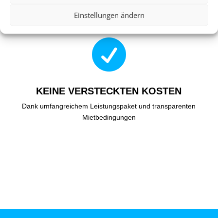
Immer inkludiert: Tankregelung „Rückgabe wie
Einstellungen ändern
Übernahme“

KEINE VERSTECKTEN KOSTEN
Dank umfangreichem Leistungspaket und transparenten
Mietbedingungen